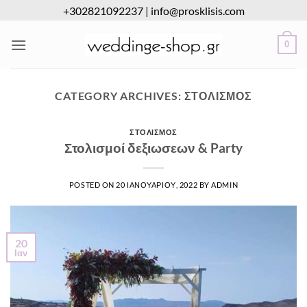
Μετάβαση
+302821092237
|
info@prosklisis.com
στο
περιεχόμενο
0
CATEGORY ARCHIVES:
ΣΤΟΛΙΣΜΌΣ
ΣΤΟΛΙΣΜΌΣ
Στολισμοί δεξιωσεων & Party
POSTED ON
20 ΙΑΝΟΥΑΡΊΟΥ, 2022
BY
ADMIN
20
Ιαν