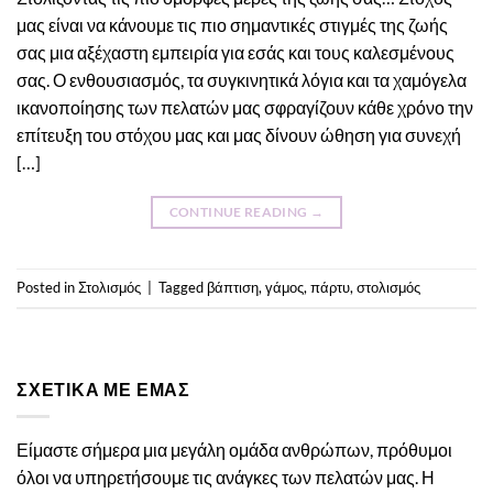
μας είναι να κάνουμε τις πιο σημαντικές στιγμές της ζωής
σας μια αξέχαστη εμπειρία για εσάς και τους καλεσμένους
σας. Ο ενθουσιασμός, τα συγκινητικά λόγια και τα χαμόγελα
ικανοποίησης των πελατών μας σφραγίζουν κάθε χρόνο την
επίτευξη του στόχου μας και μας δίνουν ώθηση για συνεχή
[…]
CONTINUE READING
→
Posted in
Στολισμός
|
Tagged
βάπτιση
,
γάμος
,
πάρτυ
,
στολισμός
ΣΧΕΤΙΚΆ ΜΕ ΕΜΆΣ
Είμαστε σήμερα μια μεγάλη ομάδα ανθρώπων, πρόθυμοι
όλοι να υπηρετήσουμε τις ανάγκες των πελατών μας. Η