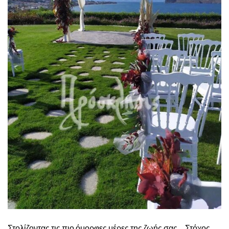
Στολίζοντας τις πιο όμορφες μέρες της ζωής σας… Στόχος