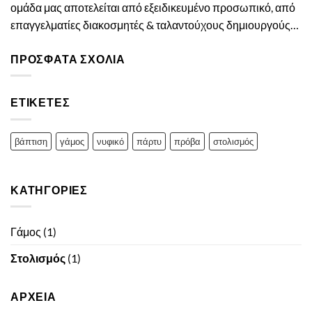
ομάδα μας αποτελείται από εξειδικευμένο προσωπικό, από
επαγγελματίες διακοσμητές & ταλαντούχους δημιουργούς
…
ΠΡΌΣΦΑΤΑ ΣΧΌΛΙΑ
ΕΤΙΚΈΤΕΣ
βάπτιση
γάμος
νυφικό
πάρτυ
πρόβα
στολισμός
ΚΑΤΗΓΟΡΊΕΣ
Γάμος
(1)
Στολισμός
(1)
ΑΡΧΕΊΑ