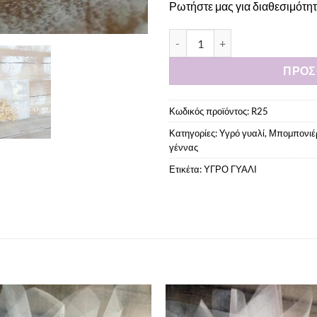
Ρωτήστε μας για διαθεσιμότητα
Μπομπονιέρα σουβέρ από υγρ
ΠΡΟΣ
Κωδικός προϊόντος:
R25
Κατηγορίες:
Yγρό γυαλί
,
Μπομπονιέρ
γέννας
Ετικέτα:
ΥΓΡΟ ΓΥΑΛΙ