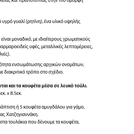
υγρό γυαλί (ρητίνη), ένα υλικό υψηλής
 είναι μοναδικό, με ιδιαίτερους χρωματικούς
αρμαροειδείς υφές, μεταλλικές λεπτομέρειες,
λιές).
ότητα ενσωμάτωσης αρχικών ονομάτων,
 διακριτικό τρόπο στο σχέδιο.
αι και τα κουφέτα μέσα σε λευκό τούλι.
εκ. x 8.5εκ.
 βάπτιση ή 5 κουφέτα αμυγδάλου για γάμο,
ρίας Χατζηγιαννάκη.
 στα τουλάκια που δένουμε τα κουφέτα,