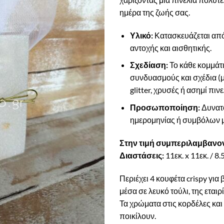
ημέρα της ζωής σας.
Υλικό:
Κατασκευάζεται από 
αντοχής και αισθητικής.
Σχεδίαση:
Το κάθε κομμάτι
συνδυασμούς και σχέδια (μ
glitter, χρυσές ή ασημί πινε
Προσωποποίηση:
Δυνατ
ημερομηνίας ή συμβόλων με
Στην τιμή συμπεριλαμβανοντ
Διαστάσεις:
11εκ. x 11εκ. / 8.5
Περιέχει 4 κουφέτα crispy για
μέσα σε λευκό τούλι, της εται
Τα χρώματα στις κορδέλες και
ποικίλουν.