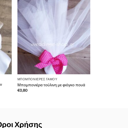
θήκη
Πρόσθήκη
λίστα
στην λίστα
υμιών
επιθυμιών
ΜΠΟΜΠΟΝΙΈΡΕΣ ΓΆΜΟΥ
ν
Μπομπονιέρα τούλινη με φιόγκο πουά
€
0,80
Όροι Χρήσης