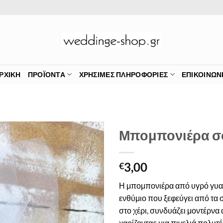
ΡΧΙΚΉ
ΠΡΟΪΌΝΤΑ
ΧΡΉΣΙΜΕΣ ΠΛΗΡΟΦΟΡΊΕΣ
ΕΠΙΚΟΙΝΩΝ
Μπομπονιέρα σο
Πρόσθήκη
3,00
στην λίστα
€
επιθυμιών
Η μπομπονιέρα από υγρό γυαλί
ενθύμιο που ξεφεύγει από τα
στο χέρι, συνδυάζει μοντέρνα 
χαρίζοντας μια πινελιά πολυτ