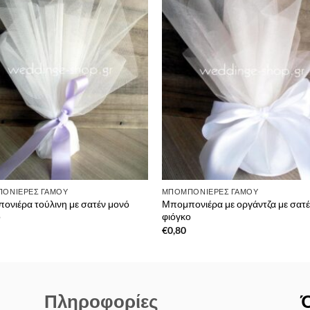
Πρόσθήκη
Πρόσ
στην λίστα
στην 
επιθυμιών
επιθ
ΟΝΙΈΡΕΣ ΓΆΜΟΥ
ΜΠΟΜΠΟΝΙΈΡΕΣ ΓΆΜΟΥ
ονιέρα τούλινη με σατέν μονό
Μπομπονιέρα με οργάντζα με σατέ
ο
φιόγκο
€
0,80
Πληροφορίες