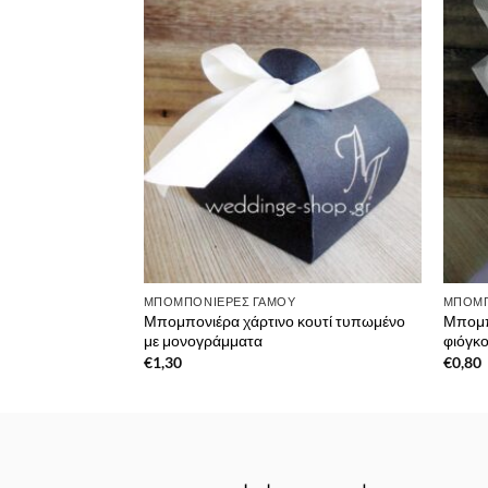
Πρόσθήκη
στην λίστα
επιθυμιών
ΜΠΟΜΠΟΝΙΈΡΕΣ ΓΆΜΟΥ
ΜΠΟΜΠ
Μπομπονιέρα χάρτινο κουτί τυπωμένο
Μπομπ
με μονογράμματα
φιόγκ
€
1,30
€
0,80