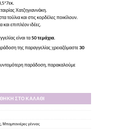
,5*7εκ.
 εταιρίας Χατζηγιαννάκη.
στα τούλια και στις κορδέλες ποικίλουν.
 και επιπλέον ιδέες.
γελίας είναι τα
50 τεμάχια
.
 παράδοση της παραγγελίας χρειαζόμαστε
30
ν συντομότερη παράδοση, παρακαλούμε
ω σε βότσαλο ποσότητα
ΘΉΚΗ ΣΤΟ ΚΑΛΆΘΙ
ς
,
Μπομπονιέρες γέννας