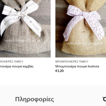
στην λίστα
στην 
επιθυμιών
επιθ
ΟΝΙΈΡΕΣ ΓΆΜΟΥ
ΜΠΟΜΠΟΝΙΈΡΕΣ ΓΆΜΟΥ
ονιέρα πουγκί καμβάς
Μπομπονιέρα πουγκί λινάτσα
€
1,20
Πληροφορίες