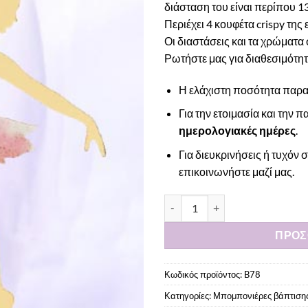
διάσταση του είναι περίπου 13
Περιέχει 4 κουφέτα crispy της
Οι διαστάσεις και τα χρώματα 
Ρωτήστε μας για διαθεσιμότητα
Η ελάχιστη ποσότητα παραγ
Για την ετοιμασία και την
ημερολογιακές ημέρες
.
Για διευκρινήσεις ή τυχό
επικοινωνήστε μαζί μας
.
Μπομπονιέρα μπαλαρίνα πάν
ΠΡΟΣ
Κωδικός προϊόντος:
B78
Κατηγορίες:
Μπομπονιέρες βάπτιση