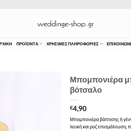
ΡΧΙΚΉ
ΠΡΟΪΌΝΤΑ
ΧΡΉΣΙΜΕΣ ΠΛΗΡΟΦΟΡΊΕΣ
ΕΠΙΚΟΙΝΩΝ
Μπομπονιέρα μ
βότσαλο
Πρόσθήκη
στην λίστα
επιθυμιών
4,90
€
Μπομπονιέρα βάπτισης ή γέν
λευκή και ροζ επισμάλτωση, 