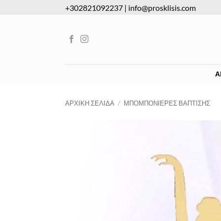
Μετάβαση
+302821092237
|
info@prosklisis.com
στο
περιεχόμενο
Α
ΑΡΧΙΚΉ ΣΕΛΊΔΑ
/
ΜΠΟΜΠΟΝΙΈΡΕΣ ΒΆΠΤΙΣΗΣ