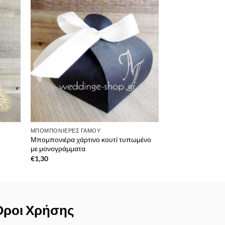
λίστα
στην λίστα
υμιών
επιθυμιών
ΜΠΟΜΠΟΝΙΈΡΕΣ ΓΆΜΟΥ
Μπομπονιέρα χάρτινο κουτί τυπωμένο
με μονογράμματα
€
1,30
Όροι Χρήσης