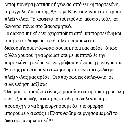
Μπομπονιέρα βάπτισης ή γέννας, από λευκή πορσελάνη,
στρογγυλή, διάστασης 8,5εκ. με Κωνσταντινάτο από χρυσό
πλέξι γκλάς. Τα κουφέτα τοποθετούνται μέσα σε τούλι και
δένονται πάνω στο διακοσμητικό.
Το διακοσμητικό είναι χειροποίητο από ματ πορσελάνη και
υπάρχει σε διάφορα σχέδια. Μπορούμε να το
διακοσμήσουμε/ζωγραφίσουμε με ό,τι μας αρέσει, όπως
φύλλα χρυσού ή να χρωματίσουμε με πιτσιλιές την
πορσελάνη ή ακόμα και να γράψουμε όνομα ή μονόγραμμα.
Έπίσης μπορούμε να κολλήσουμε πάνω ό΄τι σχέδιο με
πλέξι γκλας μας αρέσει. Οι αποχρώσεις διαλέγονται σε
συννενόηση μαζί σας.
Όλα μας τα προϊόντα είναι χειροποίητα και η πρώτη μας ύλη
είναι εξαιρετικής ποιότητας επειδή τα διαλέγουμε με
προσοχή για να δημιουργήσουμε ό,τι πιο όμορφο
μπορούμε, για εσάς !!! Ελάτε να δημιουργήσουμε μαζί το
δικό σας αναμνηστικό!!!