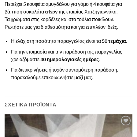
Περιέχει 5 κουφέτα αμυγδάλου για γάμο ή 4 κουφέτα για
βάπτιση σοκολάτα crispy της εταιρίας Χατζηγιαννάκη.
Τα χρώματα στις κορδέλες και στα τούλια ποικίλουν.
Ρωτήστε μας για διαθεσμότητα και για επιπλέον ιδεές.
Η ελάχιστη ποσότητα παραγγελίας είναι τα
50 τεμάχια
.
Για την ετοιμασία και την παράδοση της παραγγελίας
χρειαζόμαστε
30 ημερολογιακές ημέρες
.
Για διευκρινήσεις ή τυχόν συντομότερη παράδοση,
παρακαλούμε
επικοινωνήστε μαζί μας
.
ΣΧΕΤΙΚΆ ΠΡΟΪΌΝΤΑ
Πρόσθήκη
στην λίστα