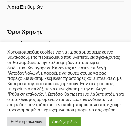
Λίστα Επιθυμιών
Όροι Χρήσης
Αλλαγές / Επιστροφές
Χρησιμοποιούμε cookies για να προσαρμόσουμε και να
Τρόποι Πληρωμής
βελτιώσουμε το περιεχόμενο που βλέπετε, διασφαλίζοντας
ότι θα λαμβάνετε την καλύτερη δυνατή εμπειρία
Αποστολή / Παραλαβή
διαδικτυακών αγορών. Κάνοντας κλικ στην επιλογή
"Αποδοχή όλων", μπορούμε να συνεχίσουμε να σας
Πολιτική Απορρήτου
παρέχουμε εξατομικευμένες προσφορές και εμπνεύσεις, με
βάση τα πράγματα που σας αρέσουν. Εάν το προτιμάτε,
μπορείτε να επιλέξετε να συνεχίσετε με την επιλογή
"Ρύθμιση επιλογών". Ωστόσο, θα πρέπει να λάβετε υπόψη ότι
ο αποκλεισμός ορισμένων τύπων cookies ενδέχεται να
Copyright 2024 © Weddinge-shop
Kατασκευή eshop με
επηρεάσει τον τρόπο με τον οποίο μπορούμε να παρέχουμε
wordpress
-
7web Digital Agency Χανιά
προσαρμοσμένο περιεχόμενο που μπορεί να σας αρέσει.
Ρύθμιση επιλογών
Αποδοχή όλων