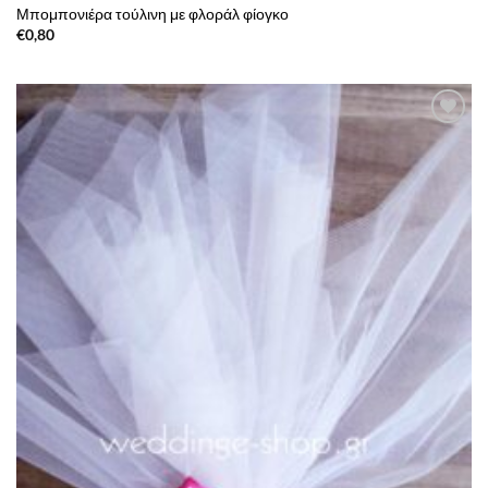
Μπομπονιέρα τούλινη με φλοράλ φίογκο
€
0,80
Πρόσθήκη
στην λίστα
επιθυμιών