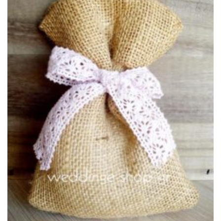
Πρόσθήκη
στην λίστα
επιθυμιών