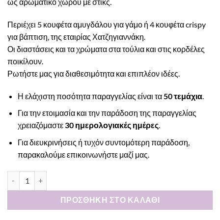
ως αρωματικό χώρου με στικς.
Περιέχει 5 κουφέτα αμυγδάλου για γάμο ή 4 κουφέτα crispy
για βάπτιση, της εταιρίας Χατζηγιαννάκη.
Οι διαστάσεις και τα χρώματα στα τούλια και στις κορδέλες
ποικίλουν.
Ρωτήστε μας για διαθεσιμότητα και επιπλέον ιδέες.
Η ελάχιστη ποσότητα παραγγελίας είναι τα
50 τεμάχια
.
Για την ετοιμασία και την παράδοση της παραγγελίας
χρειαζόμαστε
30 ημερολογιακές ημέρες
.
Για διευκρινήσεις ή τυχόν συντομότερη παράδοση,
παρακαλούμε
επικοινωνήστε μαζί μας
.
Μπομπονιέρα φωτιστικό led, αρωματικό χώρου, καρδιά περίγρ
ΠΡΟΣΘΉΚΗ ΣΤΟ ΚΑΛΆΘΙ