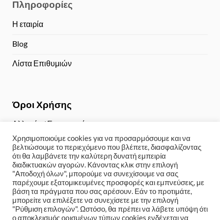
Πληροφορίες
Η εταιρία
Blog
Λίστα Επιθυμιών
Όροι Χρήσης
Αλλαγές / Επιστροφές
Χρησιμοποιούμε cookies για να προσαρμόσουμε και να
Τρόποι Πληρωμής
βελτιώσουμε το περιεχόμενο που βλέπετε, διασφαλίζοντας
ότι θα λαμβάνετε την καλύτερη δυνατή εμπειρία
Αποστολή / Παραλαβή
διαδικτυακών αγορών. Κάνοντας κλικ στην επιλογή
"Αποδοχή όλων", μπορούμε να συνεχίσουμε να σας
Πολιτική Απορρήτου
παρέχουμε εξατομικευμένες προσφορές και εμπνεύσεις, με
βάση τα πράγματα που σας αρέσουν. Εάν το προτιμάτε,
μπορείτε να επιλέξετε να συνεχίσετε με την επιλογή
"Ρύθμιση επιλογών". Ωστόσο, θα πρέπει να λάβετε υπόψη ότι
ο αποκλεισμός ορισμένων τύπων cookies ενδέχεται να
Copyright 2024 © Weddinge-shop
Kατασκευή eshop με