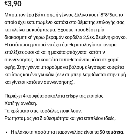
3,90
€
Μπομπονιέρα βάπτισης ή γέννας ξύλινο κουτί 8*8*5εκ. το
οποίο έχει εκτυπωμένο καπάκι στο θέμα της επιλογής σας
και κλείνει με κούμπωμα. Έχουμε προσθέσει μία
διακοσμητική γκρω βεραμάν κορδέλα 2,5εκ. δεμένη φιόγκο.
Η εκτύπωση μπορεί να έχει ό,τι θεματολογία και όνομα
επιλέξετε φυσικά και η μακέτα φτιάχνεται κατόπιν
συννενόησης. Τα κουφέτα τοποθετούνται μέσα σε χαρτί
αφής. Στην γέννα μπορούμε να βάλουμε λιγότερα κουφέτα
και ίσως και ένα γλυκάκι (δεν συμπεριλαμβάνεται στην τιμή
και γίνεται κατόπιν συννενόησης).
Περιέχει 4 κουφέτα σοκολάτα crispy της εταιρίας
Χατζηγιαννάκη.
Τα χρώματα στις κορδέλες ποικίλουν.
Ρωτήστε μας για διαθεσμότητα και για επιπλέον ιδεές.
Η ελάχιστη ποσότητα παραγγελίας είναι τα
50 τεμάχια
.