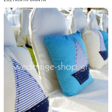
Πρόσθήκη
στην λίστα
επιθυμιών