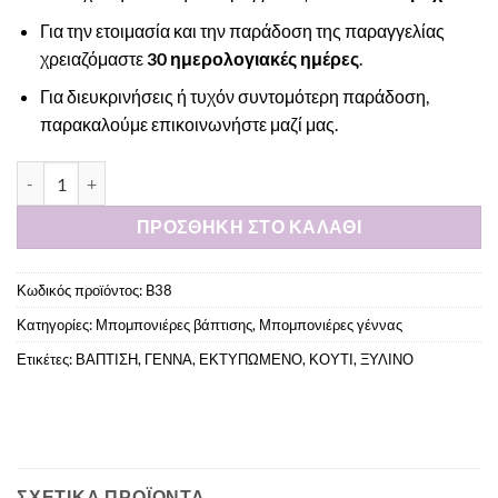
Για την ετοιμασία και την παράδοση της παραγγελίας
χρειαζόμαστε
30 ημερολογιακές ημέρες
.
Για διευκρινήσεις ή τυχόν συντομότερη παράδοση,
παρακαλούμε
επικοινωνήστε μαζί μας
.
Μπομπονιέρα ξύλινο εκτυπωμένο κουτί ποσότητα
ΠΡΟΣΘΉΚΗ ΣΤΟ ΚΑΛΆΘΙ
Κωδικός προϊόντος:
B38
Κατηγορίες:
Μπομπονιέρες βάπτισης
,
Μπομπονιέρες γέννας
Ετικέτες:
ΒΑΠΤΙΣΗ
,
ΓΕΝΝΑ
,
ΕΚΤΥΠΩΜΕΝΟ
,
ΚΟΥΤΙ
,
ΞΥΛΙΝΟ
ΣΧΕΤΙΚΆ ΠΡΟΪΌΝΤΑ