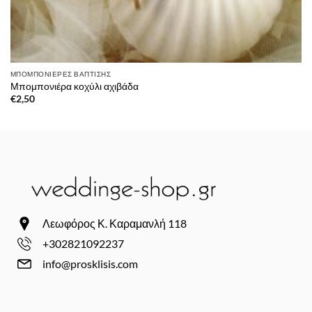
ΜΠΟΜΠΟΝΙΈΡΕΣ ΒΆΠΤΙΣΗΣ
Μπομπονιέρα κοχύλι αχιβάδα
€
2,50
Λεωφόρος Κ. Καραμανλή 118
+302821092237
info@prosklisis.com