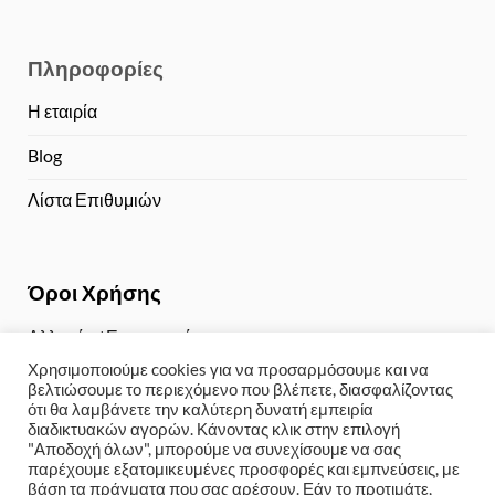
Πληροφορίες
Η εταιρία
Blog
Λίστα Επιθυμιών
Όροι Χρήσης
Αλλαγές / Επιστροφές
Χρησιμοποιούμε cookies για να προσαρμόσουμε και να
Τρόποι Πληρωμής
βελτιώσουμε το περιεχόμενο που βλέπετε, διασφαλίζοντας
ότι θα λαμβάνετε την καλύτερη δυνατή εμπειρία
Αποστολή / Παραλαβή
διαδικτυακών αγορών. Κάνοντας κλικ στην επιλογή
"Αποδοχή όλων", μπορούμε να συνεχίσουμε να σας
Πολιτική Απορρήτου
παρέχουμε εξατομικευμένες προσφορές και εμπνεύσεις, με
βάση τα πράγματα που σας αρέσουν. Εάν το προτιμάτε,