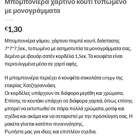
Μπομπονιέρα χάρτινο κουτί τυπωμένο
με μονογράμματα
1,30
€
Μπομπονιέρα γάμου, χάρτινο πομπέ κουτί, διάστασης
7*7*7,5εκ., τυπωμένο με ασημοτυπία τα μονογράμματα σας,
δεμένο με ιβουάρ σατέν κορδέλα 1,5εκ. Τα κουφέτα είναι
περιτυλιγμένα μέσα σε χαρτί αφής.
Η μπομπονιέρα περιέχει 6 κουφέτα σοκολάτα crispy της
εταιρίας Χατζηγιαννάκη.
Οι κορδέλες υπάρχουν σε διάφορα μεγέθη και χρώματα,
Επίσης το κουτάκι υπάρχει σε διάφορα χαρτιά, όπως επίσης
μπορεί να εκτυπωθεί σε πάρα πολλά χρώματα, μοτίφ και
σχέδια και ακόμα και να σεταριστεί με την πρόσκληση σας. Η
μακέτα γίνεται κατόπιν συνεννόησης.
Ρωτήστε μας για ιδεες και επιπλέον σχεδια.