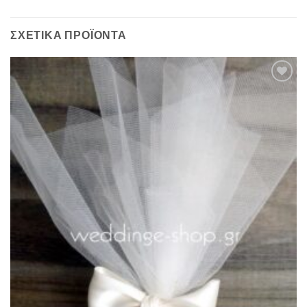
ΣΧΕΤΙΚΆ ΠΡΟΪΌΝΤΑ
Πρόσθήκη
στην λίστα
επιθυμιών