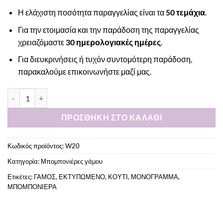
Η ελάχιστη ποσότητα παραγγελίας είναι τα
50 τεμάχια
.
Για την ετοιμασία και την παράδοση της παραγγελίας
χρειαζόμαστε
30 ημερολογιακές ημέρες
.
Για διευκρινήσεις ή τυχόν συντομότερη παράδοση,
παρακαλούμε
επικοινωνήστε μαζί μας
.
Μπομπονιέρα χάρτινο κουτί τυπωμένο με μονογράμματα ποσό
ΠΡΟΣΘΉΚΗ ΣΤΟ ΚΑΛΆΘΙ
Κωδικός προϊόντος:
W20
Κατηγορία:
Μπομπονιέρες γάμου
Ετικέτες:
ΓΑΜΟΣ
,
ΕΚΤΥΠΩΜΕΝΟ
,
ΚΟΥΤΙ
,
ΜΟΝΟΓΡΑΜΜΑ
,
ΜΠΟΜΠΟΝΙΕΡΑ