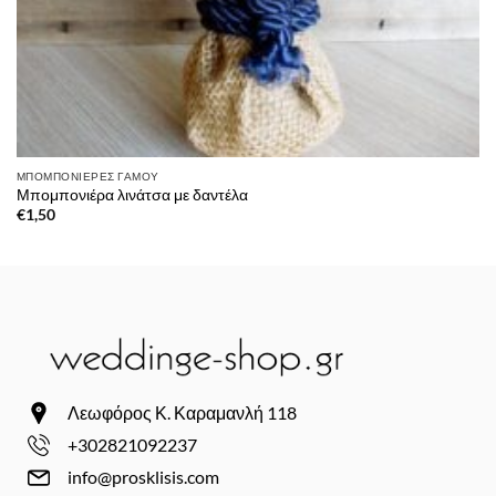
ΜΠΟΜΠΟΝΙΈΡΕΣ ΓΆΜΟΥ
Μπομπονιέρα λινάτσα με δαντέλα
€
1,50
Λεωφόρος Κ. Καραμανλή 118
+302821092237
info@prosklisis.com