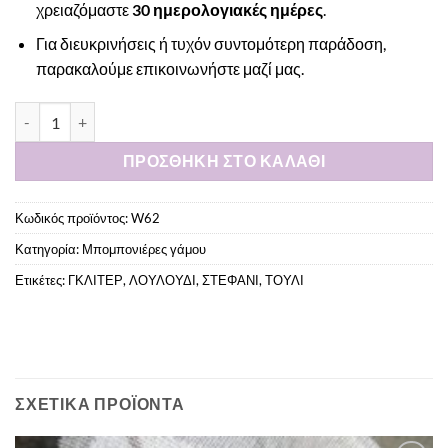
χρειαζόμαστε
30 ημερολογιακές ημέρες
.
Για διευκρινήσεις ή τυχόν συντομότερη παράδοση,
παρακαλούμε
επικοινωνήστε μαζί μας
.
Μπομπονιέρα τούλινη με χρυσό στεφανάκι και λουλούδι ποσότ
ΠΡΟΣΘΉΚΗ ΣΤΟ ΚΑΛΆΘΙ
Κωδικός προϊόντος:
W62
Κατηγορία:
Μπομπονιέρες γάμου
Ετικέτες:
ΓΚΛΙΤΕΡ
,
ΛΟΥΛΟΥΔΙ
,
ΣΤΕΦΑΝΙ
,
ΤΟΥΛΙ
ΣΧΕΤΙΚΆ ΠΡΟΪΌΝΤΑ