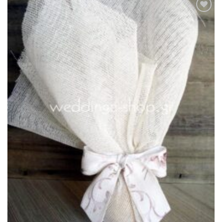
Πρόσθήκη
στην λίστα
επιθυμιών