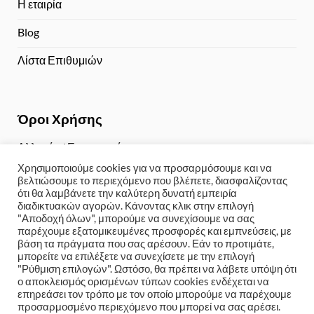
Η εταιρία
Blog
Λίστα Επιθυμιών
Όροι Χρήσης
Αλλαγές / Επιστροφές
Χρησιμοποιούμε cookies για να προσαρμόσουμε και να
Τρόποι Πληρωμής
βελτιώσουμε το περιεχόμενο που βλέπετε, διασφαλίζοντας
ότι θα λαμβάνετε την καλύτερη δυνατή εμπειρία
Αποστολή / Παραλαβή
διαδικτυακών αγορών. Κάνοντας κλικ στην επιλογή
"Αποδοχή όλων", μπορούμε να συνεχίσουμε να σας
Πολιτική Απορρήτου
παρέχουμε εξατομικευμένες προσφορές και εμπνεύσεις, με
βάση τα πράγματα που σας αρέσουν. Εάν το προτιμάτε,
μπορείτε να επιλέξετε να συνεχίσετε με την επιλογή
"Ρύθμιση επιλογών". Ωστόσο, θα πρέπει να λάβετε υπόψη ότι
ο αποκλεισμός ορισμένων τύπων cookies ενδέχεται να
Copyright 2024 © Weddinge-shop
Kατασκευή eshop με
επηρεάσει τον τρόπο με τον οποίο μπορούμε να παρέχουμε
wordpress
-
7web Digital Agency Χανιά
προσαρμοσμένο περιεχόμενο που μπορεί να σας αρέσει.