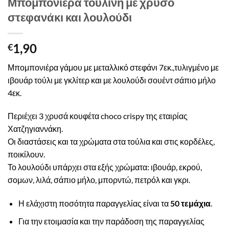
Μπομπονιέρα τούλινη με χρυσό
στεφανάκι και λουλούδι
1,90
€
Μπομπονιέρα γάμου με μεταλλικό στεφάνι 7εκ.,τυλιγμένο με
ιβουάρ τούλι με γκλίτερ και με λουλούδι σουέντ σάπιο μήλο
4εκ.
Περιέχει 3 χρυσά κουφέτα choco crispy της εταιρίας
Χατζηγιαννάκη.
Οι διαστάσεις και τα χρώματα στα τούλια και στις κορδέλες,
ποικίλουν.
Το λουλούδι υπάρχει στα εξής χρώματα: ιβουάρ, εκρού,
σομων, λιλά, σάπιο μήλο, μπορντώ, πετρόλ και γκρι.
Η ελάχιστη ποσότητα παραγγελίας είναι τα
50 τεμάχια
.
Για την ετοιμασία και την παράδοση της παραγγελίας