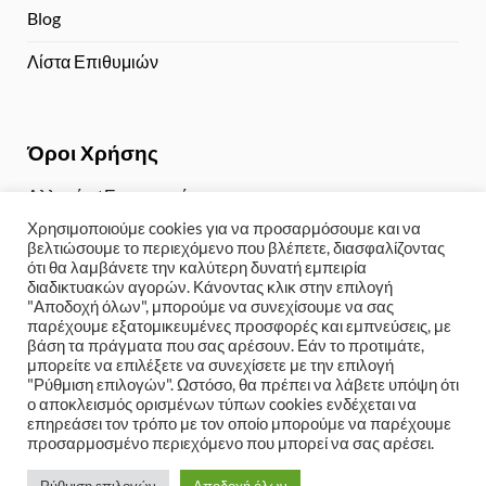
Blog
Λίστα Επιθυμιών
Όροι Χρήσης
Αλλαγές / Επιστροφές
Χρησιμοποιούμε cookies για να προσαρμόσουμε και να
Τρόποι Πληρωμής
βελτιώσουμε το περιεχόμενο που βλέπετε, διασφαλίζοντας
ότι θα λαμβάνετε την καλύτερη δυνατή εμπειρία
Αποστολή / Παραλαβή
διαδικτυακών αγορών. Κάνοντας κλικ στην επιλογή
"Αποδοχή όλων", μπορούμε να συνεχίσουμε να σας
Πολιτική Απορρήτου
παρέχουμε εξατομικευμένες προσφορές και εμπνεύσεις, με
βάση τα πράγματα που σας αρέσουν. Εάν το προτιμάτε,
μπορείτε να επιλέξετε να συνεχίσετε με την επιλογή
"Ρύθμιση επιλογών". Ωστόσο, θα πρέπει να λάβετε υπόψη ότι
ο αποκλεισμός ορισμένων τύπων cookies ενδέχεται να
Copyright 2024 © Weddinge-shop
Kατασκευή eshop με
επηρεάσει τον τρόπο με τον οποίο μπορούμε να παρέχουμε
wordpress
-
7web Digital Agency Χανιά
προσαρμοσμένο περιεχόμενο που μπορεί να σας αρέσει.