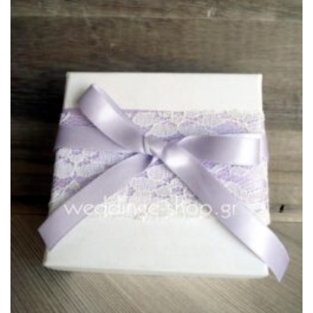
Πρόσθήκη
στην λίστα
επιθυμιών