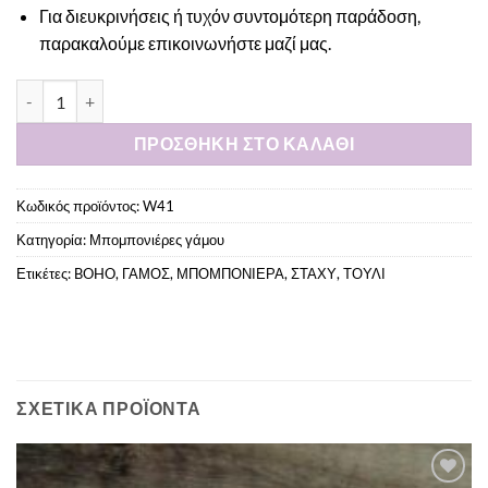
Για διευκρινήσεις ή τυχόν συντομότερη παράδοση,
παρακαλούμε
επικοινωνήστε μαζί μας
.
Μπομπονιέρα τούλινη με στάχυ ποσότητα
ΠΡΟΣΘΉΚΗ ΣΤΟ ΚΑΛΆΘΙ
Κωδικός προϊόντος:
W41
Κατηγορία:
Μπομπονιέρες γάμου
Ετικέτες:
BOHO
,
ΓΑΜΟΣ
,
ΜΠΟΜΠΟΝΙΕΡΑ
,
ΣΤΑΧΥ
,
ΤΟΥΛΙ
ΣΧΕΤΙΚΆ ΠΡΟΪΌΝΤΑ