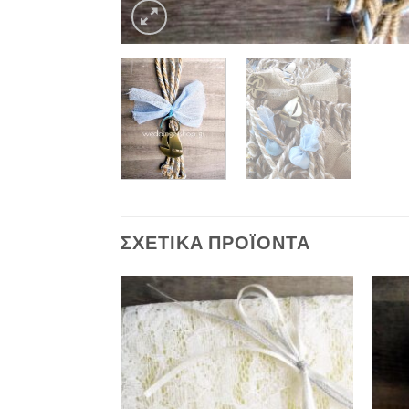
ΣΧΕΤΙΚΆ ΠΡΟΪΌΝΤΑ
Πρόσθήκη
στην λίστα
επιθυμιών