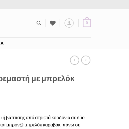
0
ΊΑ
ρεμαστή με μπρελόκ
ή βάπτισης από στριφτά κορδόνια σε δύο
λ και μπρονζέ μπρελόκ καραβάκι πάνω σε