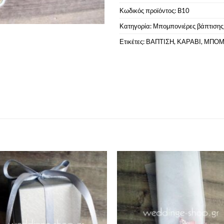
Κωδικός προϊόντος:
B10
Κατηγορία:
Μπομπονιέρες βάπτισης
Ετικέτες:
ΒΑΠΤΙΣΗ
,
ΚΑΡΑΒΙ
,
ΜΠΟΜ
Πρόσθήκη
Πρόσ
στην λίστα
στην 
επιθυμιών
επιθ