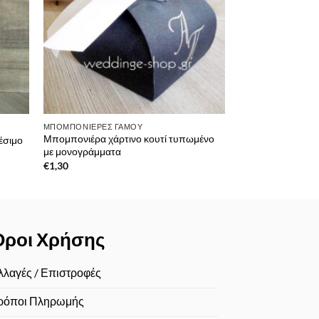
ΜΠΟΜΠΟΝΙΈΡΕΣ ΓΆΜΟΥ
Μπομπονιέρα χάρτινο κουτί τυπωμένο
έσιμο
με μονογράμματα
€
1,30
Όροι Χρήσης
λλαγές / Επιστροφές
ρόποι Πληρωμής