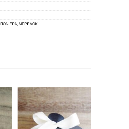
ΠΟΝΙΕΡΑ
,
ΜΠΡΕΛΟΚ
θήκη
Πρόσθήκη
λίστα
στην λίστα
υμιών
επιθυμιών