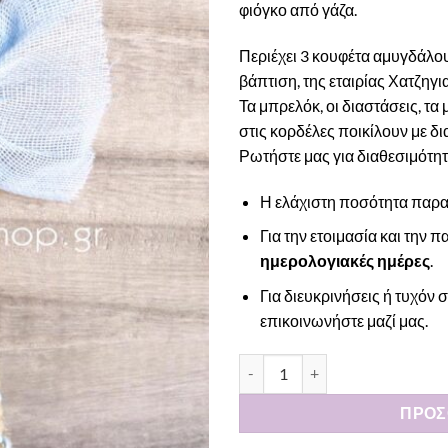
φιόγκο από γάζα.
Περιέχει 3 κουφέτα αμυγδάλου
βάπτιση, της εταιρίας Χατζηγι
Τα μπρελόκ, οι διαστάσεις, τα
στις κορδέλες ποικίλουν με δ
Ρωτήστε μας για διαθεσιμότητα
Η ελάχιστη ποσότητα παραγ
Για την ετοιμασία και την
ημερολογιακές ημέρες
.
Για διευκρινήσεις ή τυχό
επικοινωνήστε μαζί μας
.
Μπομπονιέρα κρεμαστή με μπ
ΠΡΟΣ