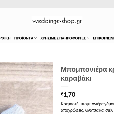
ΡΧΙΚΉ
ΠΡΟΪΌΝΤΑ
ΧΡΉΣΙΜΕΣ ΠΛΗΡΟΦΟΡΊΕΣ
ΕΠΙΚΟΙΝΩΝ
Μπομπονιέρα κ
καραβάκι
Πρόσθήκη
στην λίστα
επιθυμιών
1,70
€
Κρεμαστή μπομπονιέρα γάμου 
αποχρώσεις, λινάτσα και σιέ