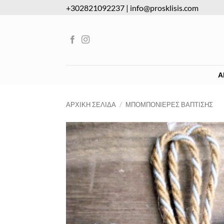
Μετάβαση
+302821092237
|
info@prosklisis.com
στο
περιεχόμενο
Α
ΑΡΧΙΚΉ ΣΕΛΊΔΑ
/
ΜΠΟΜΠΟΝΙΈΡΕΣ ΒΆΠΤΙΣΗΣ