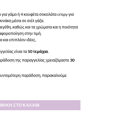
 για γάμο ή 4 κουφέτα σοκολάτα crispy για
αννάκη μέσα σε σιέλ γάζα.
 μεγέθη, καθώς και τα χρώματα και η ποιότητα
ιαφοροποίηση στην τιμή.
 και επιπλέον ιδέες.
γελίας είναι τα
50 τεμάχια
.
 παράδοση της παραγγελίας χρειαζόμαστε
30
ν συντομότερη παράδοση, παρακαλούμε
ρελόκ καραβάκι ποσότητα
ΘΉΚΗ ΣΤΟ ΚΑΛΆΘΙ