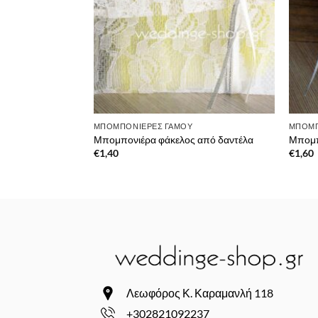
ΜΠΟΜΠΟΝΙΈΡΕΣ ΓΆΜΟΥ
ΜΠΟΜΠ
Μπομπονιέρα φάκελος από δαντέλα
Μπομπ
€
1,40
€
1,60
Λεωφόρος Κ. Καραμανλή 118
+302821092237