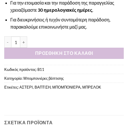
Για την ετοιμασία και την παράδοση της παραγγελίας
χρειαζόμαστε
30 ημερολογιακές ημέρες
.
Για διευκρινήσεις ή τυχόν συντομότερη παράδοση,
παρακαλούμε
επικοινωνήστε μαζί μας
.
Μπομπονιέρα κρεμαστή με μπρελόκ αστερία ποσότητα
ΠΡΟΣΘΉΚΗ ΣΤΟ ΚΑΛΆΘΙ
Κωδικός προϊόντος:
B11
Κατηγορία:
Μπομπονιέρες βάπτισης
Ετικέτες:
ΑΣΤΕΡΙ
,
ΒΑΠΤΙΣΗ
,
ΜΠΟΜΠΟΝΙΕΡΑ
,
ΜΠΡΕΛΟΚ
ΣΧΕΤΙΚΆ ΠΡΟΪΌΝΤΑ