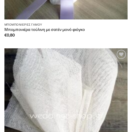
ΜΠΟΜΠΟΝΙΈΡΕΣ ΓΆΜΟΥ
Μπομπονιέρα τούλινη με σατέν μονό φιόγκο
€
0,80
Πρόσθήκη
στην λίστα
επιθυμιών