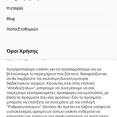
Η εταιρία
Blog
Λίστα Επιθυμιών
Όροι Χρήσης
Αλλαγές / Επιστροφές
Χρησιμοποιούμε cookies για να προσαρμόσουμε και να
Τρόποι Πληρωμής
βελτιώσουμε το περιεχόμενο που βλέπετε, διασφαλίζοντας
ότι θα λαμβάνετε την καλύτερη δυνατή εμπειρία
Αποστολή / Παραλαβή
διαδικτυακών αγορών. Κάνοντας κλικ στην επιλογή
"Αποδοχή όλων", μπορούμε να συνεχίσουμε να σας
Πολιτική Απορρήτου
παρέχουμε εξατομικευμένες προσφορές και εμπνεύσεις, με
βάση τα πράγματα που σας αρέσουν. Εάν το προτιμάτε,
μπορείτε να επιλέξετε να συνεχίσετε με την επιλογή
"Ρύθμιση επιλογών". Ωστόσο, θα πρέπει να λάβετε υπόψη ότι
ο αποκλεισμός ορισμένων τύπων cookies ενδέχεται να
Copyright 2024 © Weddinge-shop
Kατασκευή eshop με
επηρεάσει τον τρόπο με τον οποίο μπορούμε να παρέχουμε