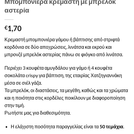
Μπομπονιέρα κρεμαστή με μπρελόκ
αστερία
1,70
€
Κρεμαστή μπομπονιέρα γάμου ή βάπτισης από στριφτά
κορδόνια σε δύο αποχρώσεις, λινάτσα και εκρού και
μπρονζέ μπρελόκ αστερίας πάνω σε φιόγκο από λινάτσα.
Περιέχει 3 κουφέτα αμυγδάλου για γάμο ή 4 κουφέτα
σοκολάτα crispy για βάπτιση, της εταιρίας Χατζηγιαννάκη
μέσα σε σιέλ γάζα.
Τα μπρελόκ, οι διαστάσεις, τα μεγέθη, καθώς και τα χρώματα
και η ποιότητα στις κορδέλες ποικίλουν με διαφοροποίηση
στην τιμή.
Ρωτήστε μας για διαθεσιμότητα.
Η ελάχιστη ποσότητα παραγγελίας είναι τα
50 τεμάχια
.