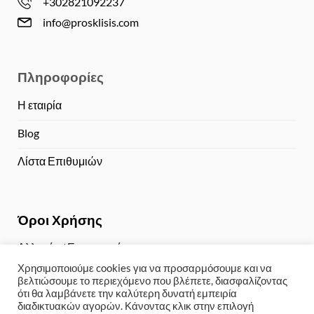
+302821092237
info@prosklisis.com
Πληροφορίες
Η εταιρία
Blog
Λίστα Επιθυμιών
Όροι Χρήσης
Αλλαγές / Επιστροφές
Χρησιμοποιούμε cookies για να προσαρμόσουμε και να
Τρόποι Πληρωμής
βελτιώσουμε το περιεχόμενο που βλέπετε, διασφαλίζοντας
ότι θα λαμβάνετε την καλύτερη δυνατή εμπειρία
Αποστολή / Παραλαβή
διαδικτυακών αγορών. Κάνοντας κλικ στην επιλογή