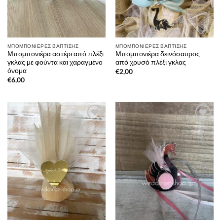
ΜΠΟΜΠΟΝΙΈΡΕΣ ΒΆΠΤΙΣΗΣ
ΜΠΟΜΠΟΝΙΈΡΕΣ ΒΆΠΤΙΣΗΣ
Μπομπονιέρα αστέρι από πλέξι
Μπομπονιέρα δεινόσαυρος
γκλας με φούντα και χαραγμένο
από χρυσό πλέξι γκλας
όνομα
€
2,00
€
6,00
Πρόσθήκη
Πρόσθήκη
στην λίστα
στην λίστα
επιθυμιών
επιθυμιών