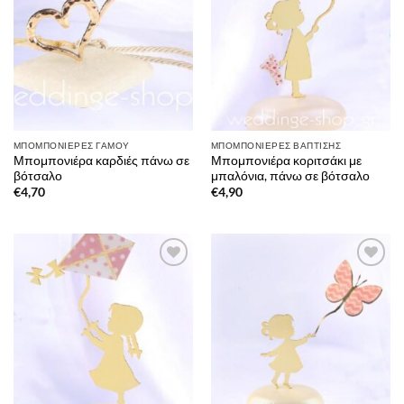
ΜΠΟΜΠΟΝΙΈΡΕΣ ΓΆΜΟΥ
ΜΠΟΜΠΟΝΙΈΡΕΣ ΒΆΠΤΙΣΗΣ
Μπομπονιέρα καρδιές πάνω σε
Μπομπονιέρα κοριτσάκι με
βότσαλο
μπαλόνια, πάνω σε βότσαλο
€
4,70
€
4,90
Πρόσθήκη
Πρόσθήκη
στην λίστα
στην λίστα
επιθυμιών
επιθυμιών