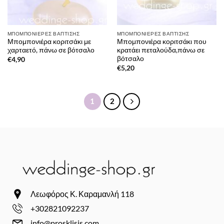
ΜΠΟΜΠΟΝΙΈΡΕΣ ΒΆΠΤΙΣΗΣ
ΜΠΟΜΠΟΝΙΈΡΕΣ ΒΆΠΤΙΣΗΣ
Μπομπονιέρα κοριτσάκι με
Μπομπονιέρα κοριτσάκι που
χαρταετό, πάνω σε βότσαλο
κρατάει πεταλούδα,πάνω σε
βότσαλο
€
4,90
€
5,20
1
2
Λεωφόρος Κ. Καραμανλή 118
+302821092237
info@prosklisis.com